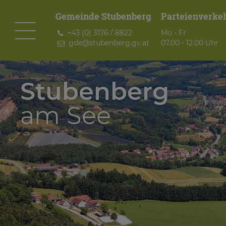
Gemeinde Stubenberg
Parteienverke
+43 (0) 3176 / 8822
Mo - Fr
gde@
stubenberg.gv.at
07.00 - 12.00 Uhr
Stubenberg
am See