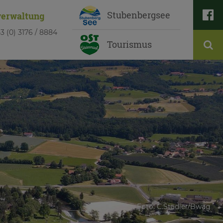

Stubenbergsee
verwaltung
3 (0) 3176 / 8884
Tourismus
Foto: C.Stadler/Bwag