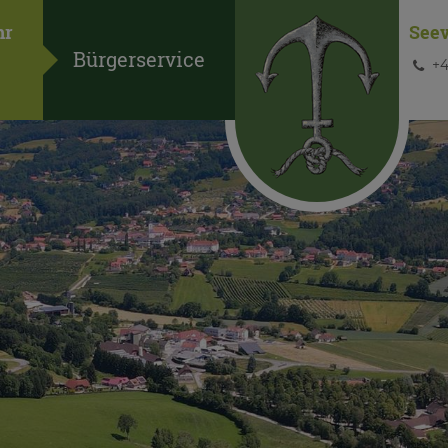
hr
See
Bürgerservice
+4