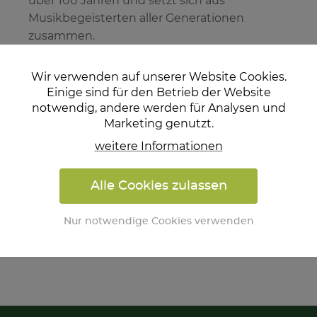
über 100 Jahren und setzt sich aus
Musikbegeisterten aller Generationen
zusammen.
Die musikalische Umrahmung von
Wir verwenden auf unserer Website Cookies.
kirchlichen und öffentlichen
Einige sind für den Betrieb der Website
Veranstaltungen
und Feiern, wöchentliche
notwendig, andere werden für Analysen und
„Gästekonzerte“ im Sommer sowie das
Marketing genutzt.
traditionelle „Frühjahrskonzert“ und das
weitere Informationen
„Neujahrswünschen“ stellen die wichtigsten
Auftritte im Jahresverlauf dar.
Alle Cookies zulassen
Web:
www.blasmusik-verband.at
Nur notwendige Cookies verwenden