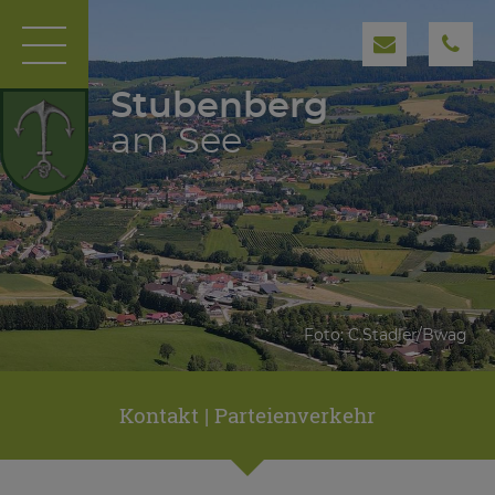
Stubenberg
am See
Foto: C.Stadler/Bwag
Kontakt | Parteienverkehr