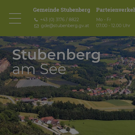
Gemeinde Stubenberg
Parteienverke
+43 (0) 3176 / 8822
Mo - Fr
gde@
stubenberg.gv.at
07.00 - 12.00 Uhr
Stubenberg
am See