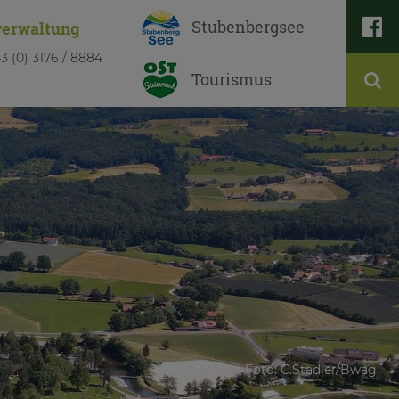

Stubenbergsee
verwaltung
3 (0) 3176 / 8884
Tourismus
Foto: C.Stadler/Bwag