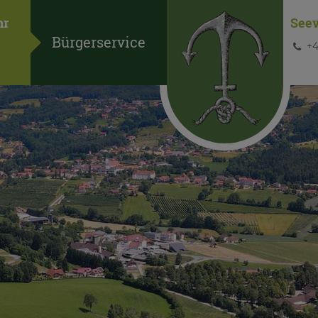
hr
See
Bürgerservice
+4