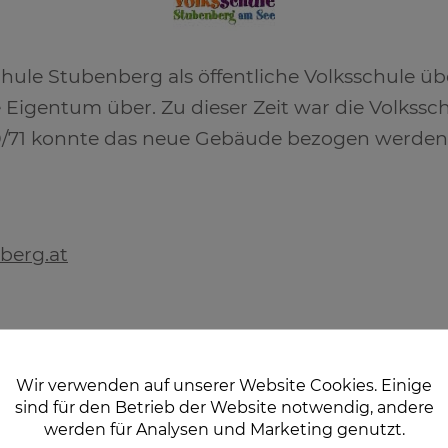
chule Stubenberg als öffentliche Volksschule ü
 Eigentum über. Zu dieser Zeit war die Volkssch
70/71 konnte das neue Gebäude bezogen werden
berg.at
Wir verwenden auf unserer Website Cookies. Einige
sind für den Betrieb der Website notwendig, andere
werden für Analysen und Marketing genutzt.