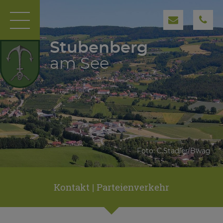
Stubenberg
am See
Foto: C.Stadler/Bwag
Kontakt | Parteienverkehr