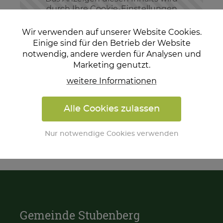
durch Ihre Cookie-Einstellungen
verhindert.
Wir verwenden auf unserer Website Cookies.
Möchten Sie die Einstellungen
Einige sind für den Betrieb der Website
ändern?
notwendig, andere werden für Analysen und
Marketing genutzt.
Einstellungen ändern
weitere Informationen
Alle Cookies zulassen
Nur notwendige Cookies verwenden
Gemeinde Stubenberg